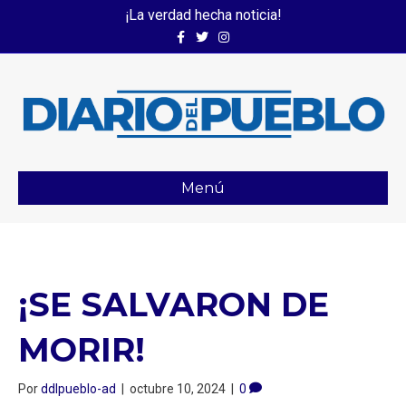
¡La verdad hecha noticia!
Facebook
Twitter
Instagram
Menú
¡SE SALVARON DE
MORIR!
Por
ddlpueblo-ad
|
octubre 10, 2024
|
0