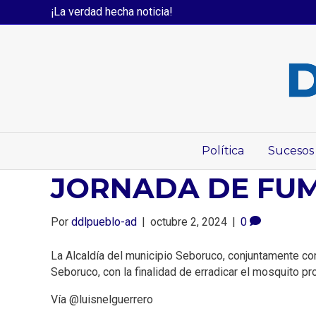
¡La verdad hecha noticia!
Política
Sucesos
JORNADA DE FU
Por
ddlpueblo-ad
|
octubre 2, 2024
|
0
La Alcaldía del municipio Seboruco, conjuntamente co
Seboruco, con la finalidad de erradicar el mosquito p
Vía @luisnelguerrero