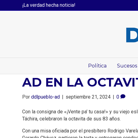
¡La verdad hecha noticia!
Política
Sucesos
AD EN LA OCTAVI
Por
ddlpueblo-ad
|
septiembre 21, 2024
|
0
Con la consigna de «¡Vente pa’ tu casa!» y su viejo es
Táchira, celebraron la octavita de sus 83 años.
Con una misa oficiada por el presbítero Rodrigo Varel
Gerardo Chávez, partieron la torta y entregaron conde