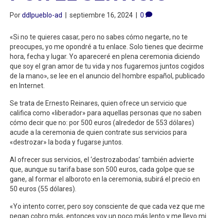
Por
ddlpueblo-ad
|
septiembre 16, 2024
|
0
«Si no te quieres casar, pero no sabes cómo negarte, no te
preocupes, yo me opondré a tu enlace. Solo tienes que decirme
hora, fecha y lugar. Yo apareceré en plena ceremonia diciendo
que soy el gran amor de tu vida y nos fugaremos juntos cogidos
de la mano», se lee en el anuncio del hombre español, publicado
en Internet.
Se trata de Ernesto Reinares, quien ofrece un servicio que
califica como «liberador» para aquellas personas que no saben
cómo decir que no: por 500 euros (alrededor de 553 dólares)
acude a la ceremonia de quien contrate sus servicios para
«destrozar» la boda y fugarse juntos.
Al ofrecer sus servicios, el ‘destrozabodas’ también advierte
que, aunque su tarifa base son 500 euros, cada golpe que se
gane, al formar el alboroto en la ceremonia, subirá el precio en
50 euros (55 dólares).
«Yo intento correr, pero soy consciente de que cada vez que me
pegan cobro más, entonces voy un poco más lento y me llevo mi