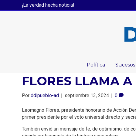
¡La verdad hecha noticia!
Política
Sucesos
FLORES LLAMA A
Por
ddlpueblo-ad
|
septiembre 13, 2024
|
0
Leomagno Flores, presidente honorario de Acción Demócr
primer presidente por el voto universal directo y sec
También envió un mensaje de fe, de optimismo, de comp
siendo protagonista de la historia venezolana.