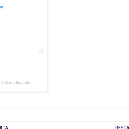
am
(@diariodlpueblo)
ULTA
RESCA