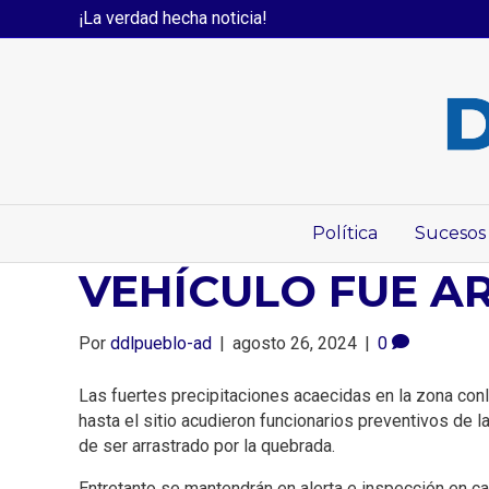
¡La verdad hecha noticia!
Política
Sucesos
VEHÍCULO FUE A
Por
ddlpueblo-ad
|
agosto 26, 2024
|
0
Las fuertes precipitaciones acaecidas en la zona conl
hasta el sitio acudieron funcionarios preventivos de 
de ser arrastrado por la quebrada.
Entretanto se mantendrán en alerta e inspección en c