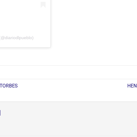
(@diariodlpueblo)
 TORBES
HEN
d