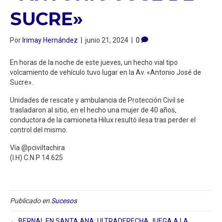
SUCRE»
Por
Irimay Hernández
|
junio 21, 2024
|
0
En horas de la noche de este jueves, un hecho vial tipo
volcamiento de vehículo tuvo lugar en la Av. «Antonio José de
Sucre».
Unidades de rescate y ambulancia de Protección Civil se
trasladaron al sitio, en el hecho una mujer de 40 años,
conductora de la camioneta Hilux resultó ilesa tras perder el
control del mismo.
Vía @pciviltachira
(I.H) C.N.P 14.625
Publicado en
Sucesos
← BERNAL EN SANTA ANA: ULTRADERECHA JUEGA A LA