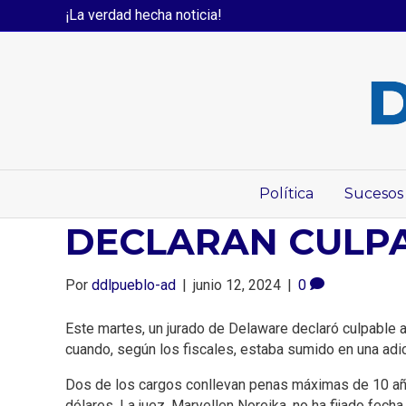
¡La verdad hecha noticia!
Política
Sucesos
DECLARAN CULPA
Por
ddlpueblo-ad
|
junio 12, 2024
|
0
Este martes, un jurado de Delaware declaró culpable a 
cuando, según los fiscales, estaba sumido en una adic
Dos de los cargos conllevan penas máximas de 10 año
dólares. La juez, Maryellen Noreika, no ha fijado fecha