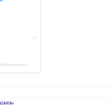
am
(@diariodlpueblo)
NSARÍA»