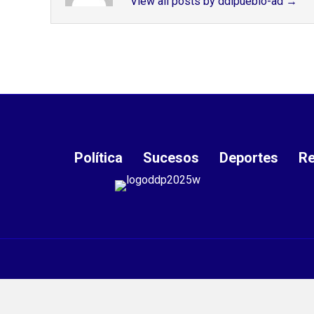
View all posts by ddlpueblo-ad
→
Política
Sucesos
Deportes
Re