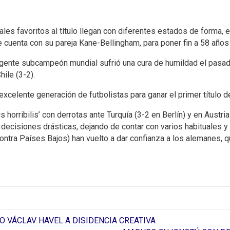
pales favoritos al título llegan con diferentes estados de forma, 
 cuenta con su pareja Kane-Bellingham, para poner fin a 58 años
el vigente subcampeón mundial sufrió una cura de humildad el p
hile (3-2).
na excelente generación de futbolistas para ganar el primer título
s horribilis’ con derrotas ante Turquía (3-2 en Berlín) y en Austria
cisiones drásticas, dejando de contar con varios habituales y v
contra Países Bajos) han vuelto a dar confianza a los alemanes, 
VÁCLAV HAVEL A DISIDENCIA CREATIVA