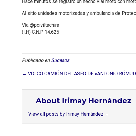
Hace minutos se registró un hecho vial moto con moto 
Al sitio unidades motorizadas y ambulancia de Protecc
Vía @pciviltachira
(I.H) C.N.P 14.625
Publicado en
Sucesos
← VOLCÓ CAMIÓN DEL ASEO DE «ANTONIO RÓMUL
About Irimay Hernández
View all posts by Irimay Hernández
→