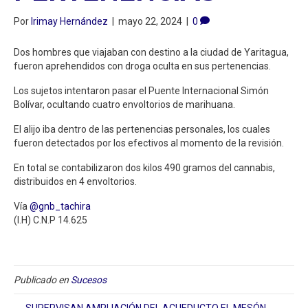
Por
Irimay Hernández
|
mayo 22, 2024
|
0
Dos hombres que viajaban con destino a la ciudad de Yaritagua,
fueron aprehendidos con droga oculta en sus pertenencias.
Los sujetos intentaron pasar el Puente Internacional Simón
Bolívar, ocultando cuatro envoltorios de marihuana.
El alijo iba dentro de las pertenencias personales, los cuales
fueron detectados por los efectivos al momento de la revisión.
En total se contabilizaron dos kilos 490 gramos del cannabis,
distribuidos en 4 envoltorios.
Vía
@gnb_tachira
(I.H) C.N.P 14.625
Publicado en
Sucesos
← SUPERVISAN AMPLIACIÓN DEL ACUEDUCTO EL MESÓN