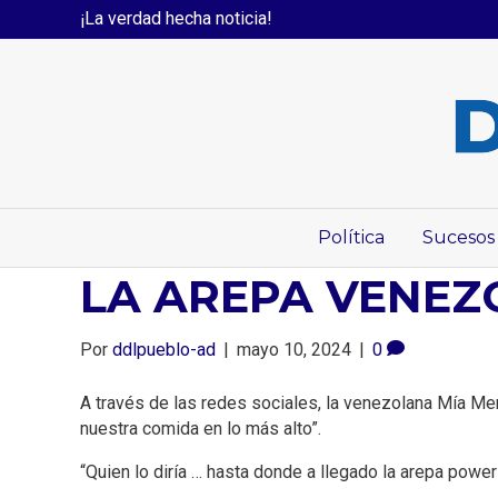
¡La verdad hecha noticia!
Política
Sucesos
LA AREPA VENEZ
Por
ddlpueblo-ad
|
mayo 10, 2024
|
0
A través de las redes sociales, la venezolana Mía Men
nuestra comida en lo más alto”.
“Quien lo diría … hasta donde a llegado la arepa power