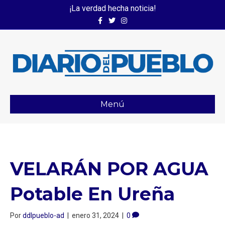
¡La verdad hecha noticia!
Facebook
Twitter
Instagram
Menú
VELARÁN POR AGUA
Potable En Ureña
Por
ddlpueblo-ad
|
enero 31, 2024
|
0