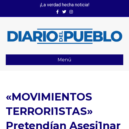
¡La verdad hecha noticia!
Facebook
Twitter
Instagram
Menú
«MOVIMIENTOS
TERRORI1STAS»
Pretendían Asesi1nar