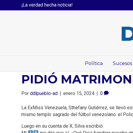
¡La verdad hecha noticia!
Política
Sucesos
PIDIÓ MATRIMONIO
Por
ddlpueblo-ad
|
enero 15, 2024
|
0
La ExMiss Venezuela, Sthefany Gutiérrez, se llevó est
mismo templo sagrado del fútbol venezolano: el Polid
Luego en su cuenta de X, Silva escribió:
Mi
me dijo que sí. «Qué Dios bendiga nuestro am