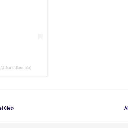
(@diariodlpueblo)
l Clet»
A