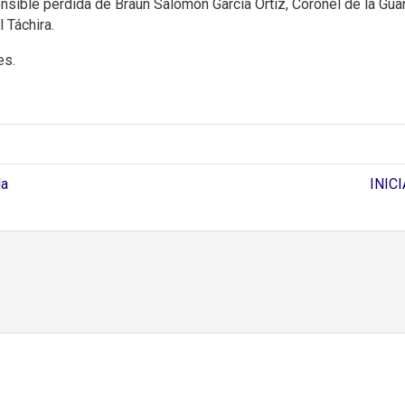
sensible pérdida de Braun Salomón García Ortiz, Coronel de la Guar
 Táchira.
es.
da
INIC