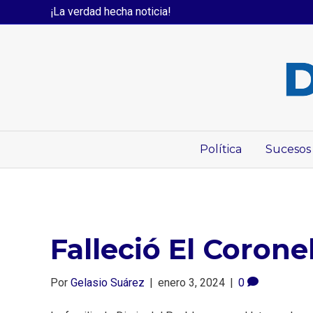
¡La verdad hecha noticia!
Política
Sucesos
Falleció El Corone
Por
Gelasio Suárez
|
enero 3, 2024
|
0