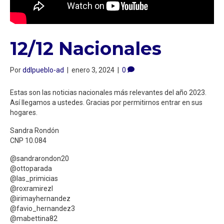
12/12 Nacionales
Por
ddlpueblo-ad
|
enero 3, 2024
|
0
Estas son las noticias nacionales más relevantes del año 2023.
Así llegamos a ustedes. Gracias por permitirnos entrar en sus
hogares.
Sandra Rondón
CNP 10.084
@sandrarondon20
@ottoparada
@las_primicias
@roxramirezl
@irimayhernandez
@favio_hernandez3
@mabettina82