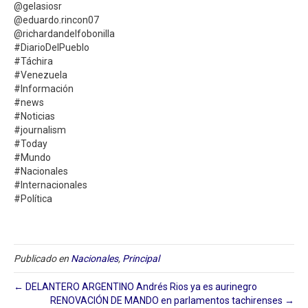
@gelasiosr
@eduardo.rincon07
@richardandelfobonilla
#DiarioDelPueblo
#Táchira
#Venezuela
#Información
#news
#Noticias
#journalism
#Today
#Mundo
#Nacionales
#Internacionales
#Política
Publicado en
Nacionales
,
Principal
← DELANTERO ARGENTINO Andrés Rios ya es aurinegro
RENOVACIÓN DE MANDO en parlamentos tachirenses →