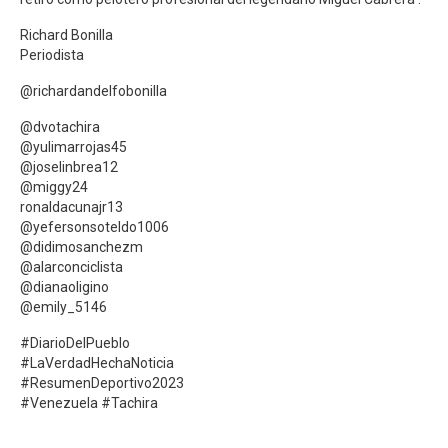
Richard Bonilla
Periodista
@richardandelfobonilla
@dvotachira
@yulimarrojas45
@joselinbrea12
@miggy24
ronaldacunajr13
@yefersonsoteldo1006
@didimosanchezm
@alarconciclista
@dianaoligino
@emily_5146
#DiarioDelPueblo
#LaVerdadHechaNoticia
#ResumenDeportivo2023
#Venezuela #Tachira