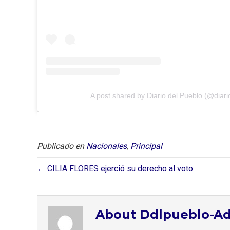
A post shared by Diario del Pueblo (@diari
Publicado en
Nacionales
,
Principal
← CILIA FLORES ejerció su derecho al voto
About Ddlpueblo-A