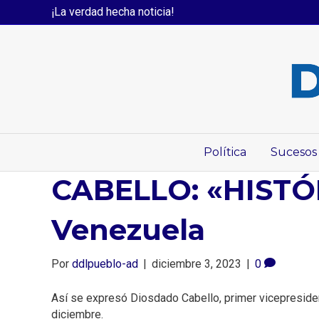
¡La verdad hecha noticia!
Política
Sucesos
CABELLO: «HISTÓ
Venezuela
Por
ddlpueblo-ad
|
diciembre 3, 2023
|
0
Así se expresó Diosdado Cabello, primer vicepresiden
diciembre.