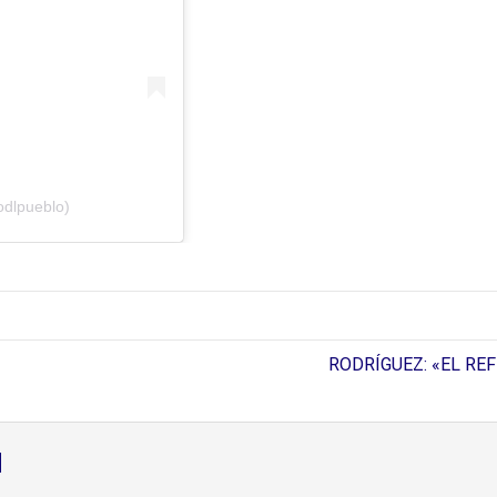
odlpueblo)
RODRÍGUEZ: «EL REFE
d