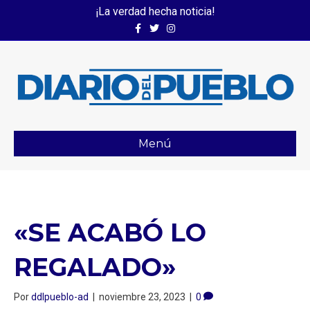
¡La verdad hecha noticia!
Facebook
Twitter
Instagram
Menú
«SE ACABÓ LO
REGALADO»
Por
ddlpueblo-ad
|
noviembre 23, 2023
|
0