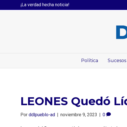
¡La verdad hecha noticia!
Política
Sucesos
LEONES Quedó Líde
Por
ddlpueblo-ad
|
noviembre 9, 2023
|
0