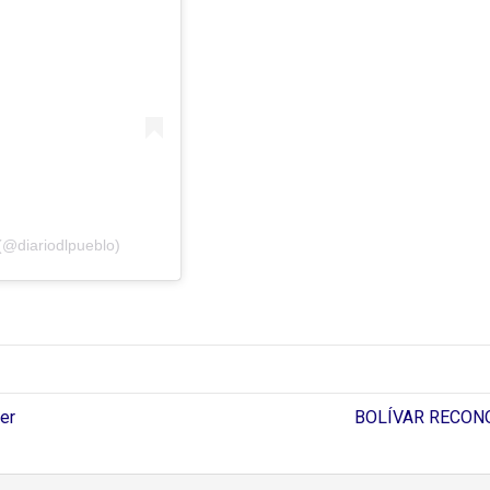
(@diariodlpueblo)
er
BOLÍVAR RECONOC