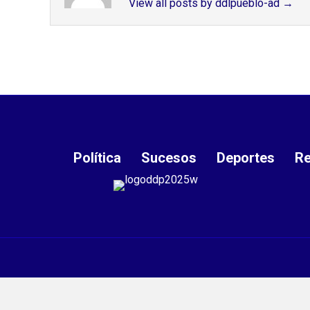
View all posts by ddlpueblo-ad
→
Política
Sucesos
Deportes
Re