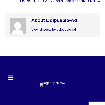
LUIS RATTI PIDE CÁRCEL para Casal y directiva CNdP →
About Ddlpueblo-Ad
View all posts by ddlpueblo-ad
→