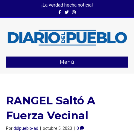
¡La verdad hecha noticia!
Facebook
Twitter
Instagram
Menú
RANGEL Saltó A
Fuerza Vecinal
Por
ddlpueblo-ad
|
octubre 5, 2023
|
0