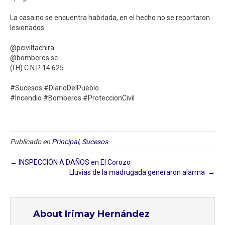
La casa no se encuentra habitada, en el hecho no se reportaron
lesionados.⁣
@pciviltachira⁣
@bomberos.sc⁣
(I.H) C.N.P 14.625⁣
#Sucesos #DiarioDelPueblo⁣
#Incendio #Bomberos #ProteccionCivil
Publicado en
Principal
,
Sucesos
← INSPECCIÓN A DAÑOS en El Corozo
Lluvias de la madrugada generaron alarma ⁣ →
About Irimay Hernández