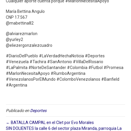
Cualquier aporte cuenta porque #MarlonNecesitaApoyo
María Bettina Angulo
CNP 17.567
@mabettina82
@alviarezmarlon
@yurley2
@eliezergonzalezcuadro
#DiarioDelPueblo #LaVerdadHechaNoticia #Deportes
#Venezuela #Tachira #SanAntonio #VillaDelRosario
#LaPalmita #NorteDeSantander #Colombia #Futbol #Promesa
#MarlonNecesitaApoyo #RumboArgentina
#VenezolanosPorElMundo #ColomboVenezolanos #Banfield
#Argentina
Publicado en
Deportes
← BATALLA CAMPAL en el Clet por Evo Morales
SIN DOLIENTES la calle 6 del sector plaza Miranda, parroquia La