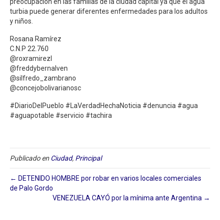
preocupación en las familias de la ciudad capital ya que el agua
turbia puede generar diferentes enfermedades para los adultos
y niños.
Rosana Ramírez
C.N.P 22.760
@roxramirezl
@freddybernalven
@silfredo_zambrano
@concejobolivarianosc
#DiarioDelPueblo #LaVerdadHechaNoticia #denuncia #agua
#aguapotable #servicio #tachira
Publicado en
Ciudad
,
Principal
← DETENIDO HOMBRE por robar en varios locales comerciales
de Palo Gordo
VENEZUELA CAYÓ por la mínima ante Argentina →