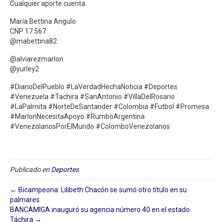
Cualquier aporte cuenta.
María Bettina Angulo
CNP 17.567
@mabettina82
@alviarezmarlon
@yurley2
#DiarioDelPueblo #LaVerdadHechaNoticia #Deportes
#Venezuela #Tachira #SanAntonio #VillaDelRosario
#LaPalmita #NorteDeSantander #Colombia #Futbol #Promesa
#MarlonNecesitaApoyo #RumboArgentina
#VenezolanosPorElMundo #ColomboVenezolanos
Publicado en
Deportes
← Bicampeona: Lilibeth Chacón se sumó otro título en su
palmares
BANCAMIGA inauguró su agencia número 40 en el estado
Táchira →