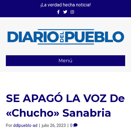
¡La verdad hecha noticia!
Facebook
Twitter
Instagram
Menú
SE APAGÓ LA VOZ De
«Chucho» Sanabria
Por
ddlpueblo-ad
|
julio 26, 2023
|
0