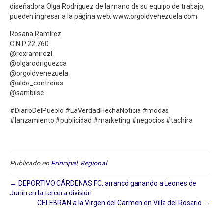
diseñadora Olga Rodríguez de la mano de su equipo de trabajo,
pueden ingresar a la página web: www.orgoldvenezuela.com
Rosana Ramírez
C.N.P 22.760
@roxramirezl
@olgarodriguezca
@orgoldvenezuela
@aldo_contreras
@sambilsc
#DiarioDelPueblo #LaVerdadHechaNoticia #modas
#lanzamiento #publicidad #marketing #negocios #tachira
Publicado en
Principal
,
Regional
← DEPORTIVO CÁRDENAS FC, arrancó ganando a Leones de
Junín en la tercera división
CELEBRAN a la Virgen del Carmen en Villa del Rosario →