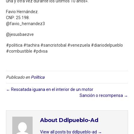
una y otra vez durante los últimos 10 años».
Favio Hernández.
CNP: 25.198.
@favio_hernandez3
@jesusbaezve
#politica #tachira #sancristobal #venezuela #diariodelpueblo
#combustible #pdvsa
Publicado en
Política
← Rescatada iguana en el interior de un motor
Sanción o recompensa →
About Ddlpueblo-Ad
View all posts by ddlpueblo-ad
→