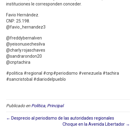
instituciones le corresponden conceder.
Favio Hernández.
CNP: 25.198.
@favio_hernandez3
@freddybernalven
@yeisonusechesilva
@charly.rojaschaves
@sandrarondon20
@cnptachira
#politica #regional #cnp#periodismo #venezuela #tachira
#sancristobal #diariodelpueblo
Publicado en
Política
,
Principal
← Desprecio al periodismo de las autoridades regionales
Choque en la Avenida Libertador⁣ →