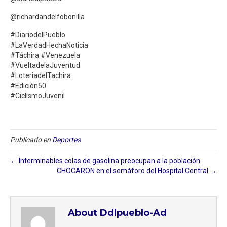
@richardandelfobonilla
#DiariodelPueblo
#LaVerdadHechaNoticia
#Táchira #Venezuela
#VueltadelaJuventud
#LoteriadelTachira
#Edición50
#CiclismoJuvenil
Publicado en
Deportes
← Interminables colas de gasolina preocupan a la población
CHOCARON en el semáforo del Hospital Central →
About Ddlpueblo-Ad