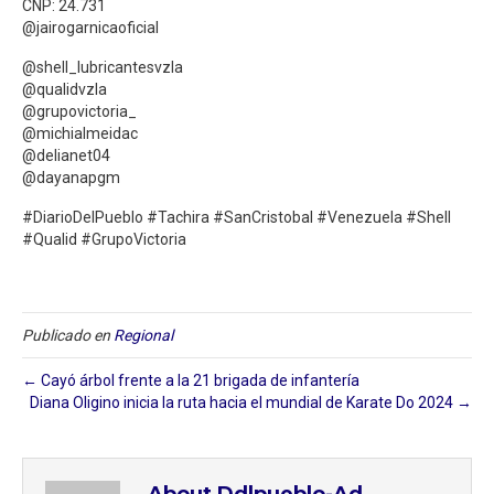
CNP: 24.731
@jairogarnicaoficial
@shell_lubricantesvzla
@qualidvzla
@grupovictoria_
@michialmeidac
@delianet04
@dayanapgm
#DiarioDelPueblo #Tachira #SanCristobal #Venezuela #Shell
#Qualid #GrupoVictoria
Publicado en
Regional
← Cayó árbol frente a la 21 brigada de infantería ⁣
Diana Oligino inicia la ruta hacia el mundial de Karate Do 2024 →