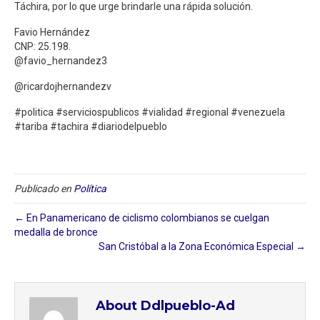
Táchira, por lo que urge brindarle una rápida solución.
Favio Hernández
CNP: 25.198.
@favio_hernandez3
@ricardojhernandezv
#politica #serviciospublicos #vialidad #regional #venezuela
#tariba #tachira #diariodelpueblo
Publicado en
Política
← En Panamericano de ciclismo colombianos se cuelgan
medalla de bronce
San Cristóbal a la Zona Económica Especial →
About Ddlpueblo-Ad