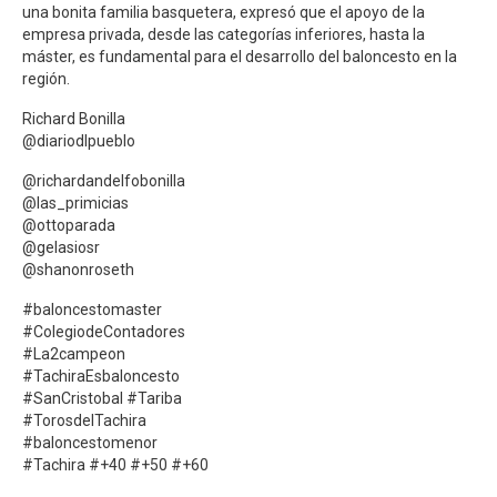
una bonita familia basquetera, expresó que el apoyo de la
empresa privada, desde las categorías inferiores, hasta la
máster, es fundamental para el desarrollo del baloncesto en la
región.
Richard Bonilla
@diariodlpueblo
@richardandelfobonilla
@las_primicias
@ottoparada
@gelasiosr
@shanonroseth
#baloncestomaster
#ColegiodeContadores
#La2campeon
#TachiraEsbaloncesto
#SanCristobal #Tariba
#TorosdelTachira
#baloncestomenor
#Tachira #+40 #+50 #+60