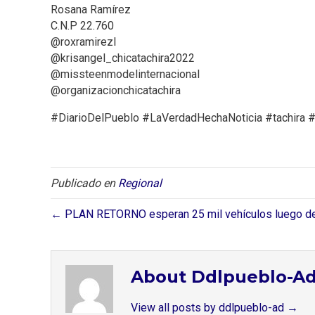
Rosana Ramírez
C.N.P 22.760
@roxramirezl
@krisangel_chicatachira2022
@missteenmodelinternacional
@organizacionchicatachira
#DiarioDelPueblo #LaVerdadHechaNoticia #tachira 
Publicado en
Regional
← PLAN RETORNO esperan 25 mil vehículos luego del
About Ddlpueblo-A
View all posts by ddlpueblo-ad
→