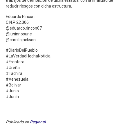
trabajos de demolición de dicha estatua, con la finalidad de
reducir riesgos con dicha estructura.
Eduardo Rincón
C.N.P 22.306
@eduardo.rincon07
@juninnosune
@carrillojackson
#DiarioDelPueblo
#LaVerdadHechaNoticia
#Frontera
#Ureña
#Tachira
#Venezuela
#Bolivar
#Junio
#Junín
Publicado en
Regional