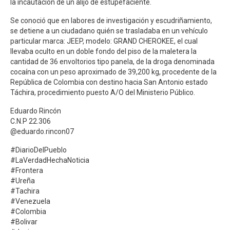
la incautación de un alijo de estupefaciente.
Se conoció que en labores de investigación y escudriñamiento,
se detiene a un ciudadano quién se trasladaba en un vehículo
particular marca: JEEP, modelo: GRAND CHEROKEE, el cual
llevaba oculto en un doble fondo del piso de la maletera la
cantidad de 36 envoltorios tipo panela, de la droga denominada
cocaína con un peso aproximado de 39,200 kg, procedente de la
República de Colombia con destino hacia San Antonio estado
Táchira, procedimiento puesto A/O del Ministerio Público.
Eduardo Rincón
C.N.P 22.306
@eduardo.rincon07
#DiarioDelPueblo
#LaVerdadHechaNoticia
#Frontera
#Ureña
#Tachira
#Venezuela
#Colombia
#Bolivar