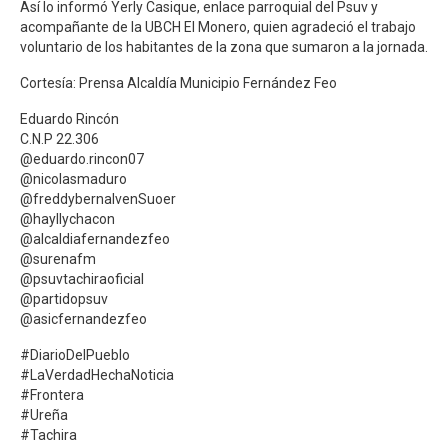
Así lo informó Yerly Casique, enlace parroquial del Psuv y
acompañante de la UBCH El Monero, quien agradeció el trabajo
voluntario de los habitantes de la zona que sumaron a la jornada.
Cortesía: Prensa Alcaldía Municipio Fernández Feo
Eduardo Rincón
C.N.P 22.306
@eduardo.rincon07
@nicolasmaduro
@freddybernalvenSuoer
@hayllychacon
@alcaldiafernandezfeo
@surenafm
@psuvtachiraoficial
@partidopsuv
@asicfernandezfeo
#DiarioDelPueblo
#LaVerdadHechaNoticia
#Frontera
#Ureña
#Tachira