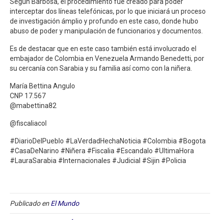
Según Barbosa, el procedimiento fue creado para poder
interceptar dos líneas telefónicas, por lo que iniciará un proceso
de investigación ámplio y profundo en este caso, donde hubo
abuso de poder y manipulación de funcionarios y documentos.
Es de destacar que en este caso también está involucrado el
embajador de Colombia en Venezuela Armando Benedetti, por
su cercanía con Sarabia y su familia así como con la niñera.
María Bettina Angulo
CNP 17.567
@mabettina82
@fiscaliacol
#DiarioDelPueblo #LaVerdadHechaNoticia #Colombia #Bogota
#CasaDeNarino #Niñera #Fiscalia #Escandalo #UltimaHora
#LauraSarabia #Internacionales #Judicial #Sijin #Policia
Publicado en
El Mundo