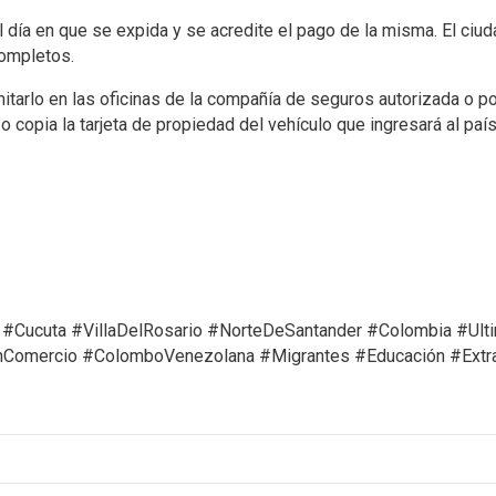
l día en que se expida y se acredite el pago de la misma. El ci
completos.
arlo en las oficinas de la compañía de seguros autorizada o por
 o copia la tarjeta de propiedad del vehículo que ingresará al pa
 #Cucuta #VillaDelRosario #NorteDeSantander #Colombia #Ult
inComercio #ColomboVenezolana #Migrantes #Educación #Extr