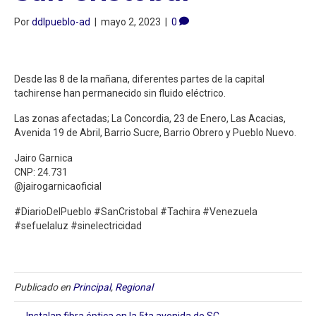
Por
ddlpueblo-ad
|
mayo 2, 2023
|
0
Desde las 8 de la mañana, diferentes partes de la capital
tachirense han permanecido sin fluido eléctrico.
Las zonas afectadas; La Concordia, 23 de Enero, Las Acacias,
Avenida 19 de Abril, Barrio Sucre, Barrio Obrero y Pueblo Nuevo.
Jairo Garnica
CNP: 24.731
@jairogarnicaoficial
#DiarioDelPueblo #SanCristobal #Tachira #Venezuela
#sefuelaluz #sinelectricidad
Publicado en
Principal
,
Regional
← Instalan fibra óptica en la 5ta avenida de SC