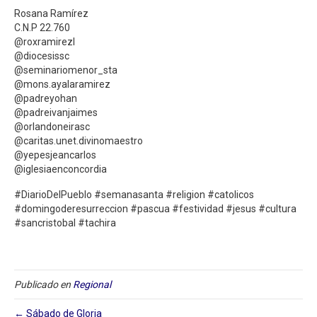
Rosana Ramírez
C.N.P 22.760
@roxramirezl
@diocesissc
@seminariomenor_sta
@mons.ayalaramirez
@padreyohan
@padreivanjaimes
@orlandoneirasc
@caritas.unet.divinomaestro
@yepesjeancarlos
@iglesiaenconcordia
#DiarioDelPueblo #semanasanta #religion #catolicos
#domingoderesurreccion #pascua #festividad #jesus #cultura
#sancristobal #tachira
Publicado en
Regional
← Sábado de Gloria