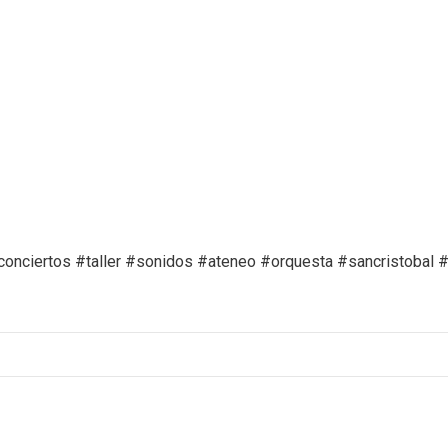
conciertos #taller #sonidos #ateneo #orquesta #sancristobal 