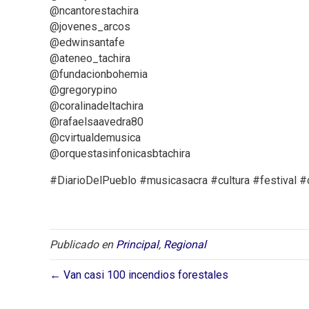
@ncantorestachira
@jovenes_arcos
@edwinsantafe
@ateneo_tachira
@fundacionbohemia
@gregorypino
@coralinadeltachira
@rafaelsaavedra80
@cvirtualdemusica
@orquestasinfonicasbtachira
#DiarioDelPueblo #musicasacra #cultura #festival #
Publicado en
Principal
,
Regional
← Van casi 100 incendios forestales ⁣